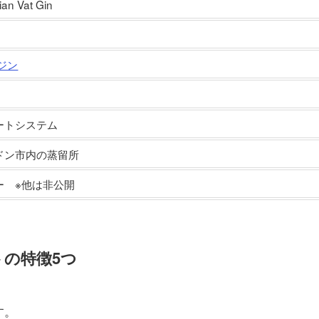
ian Vat Gin
ジン
ートシステム
ドン市内の蒸留所
ー ※他は非公開
トの特徴5つ
す。