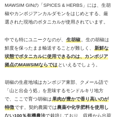
MAWSIM GINの「SPICES & HERBS」には、生胡
椒やカンボジアンカルダモンをはじめとする、厳
選された現地のボタニカルが使用されています。
中でも特にユニークなのが、
生胡椒
。生の胡椒は
鮮度を保ったまま輸送することが難しく、
新鮮な
状態でボタニカルに使用できるのは、カンボジア
拠点のMAWSIMならでは
といえるでしょう。
胡椒の生産地域はカンボジア東部、クメール語で
「山と出会う処」を意味するモンドルキリ地方
で、ここで育つ胡椒は
果肉が豊かで香り高いのが
特徴
です。契約農園では
農薬や化学肥料を使用し
ない100％有機農法
で栽培しており、収穫から出荷