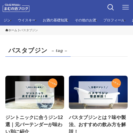
ジン
ウイスキー
お酒の基礎知識
その他のお酒
プロフィール
ホーム
バスタブジン
バスタブジン
– tag –
ジントニックに合うジン12
バスタブジンとは？味や製
選｜元バーテンダーが味わ
法、おすすめの飲み方を解
い別に紹介
説！