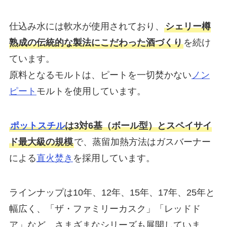
仕込み水には軟水が使用されており、
シェリー樽
熟成の伝統的な製法にこだわった酒づくり
を続け
ています。
原料となるモルトは、ピートを一切焚かない
ノン
ピート
モルトを使用しています。
ポットスチル
は3対6基（ボール型）とスペイサイ
ド最大級の規模
で、蒸留加熱方法はガスバーナー
による
直火焚き
を採用しています。
ラインナップは10年、12年、15年、17年、25年と
幅広く、「ザ・ファミリーカスク」「レッドド
ア」など、さまざまなシリーズも展開していま